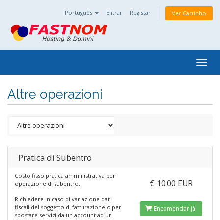
Português
Entrar
Registar
Ver Carrinho
Togg
navig
Altre operazioni
Pratica di Subentro
Costo fisso pratica amministrativa per
€ 10.00 EUR
operazione di subentro.
Richiedere in caso di variazione dati
fiscali del soggetto di fatturazione o per
Encomendar já!
spostare servizi da un account ad un