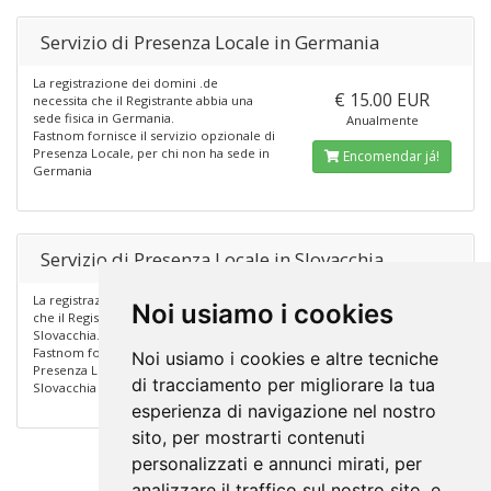
Servizio di Presenza Locale in Germania
La registrazione dei domini .de
€ 15.00 EUR
necessita che il Registrante abbia una
sede fisica in Germania.
Anualmente
Fastnom fornisce il servizio opzionale di
Presenza Locale, per chi non ha sede in
Encomendar já!
Germania
Servizio di Presenza Locale in Slovacchia
La registrazione dei domini .sk necessita
Noi usiamo i cookies
€ 23.00 EUR
che il Registrante abbia una sede fisica in
Slovacchia.
Anualmente
Fastnom fornisce il servizio opzionale di
Noi usiamo i cookies e altre tecniche
Presenza Locale, per chi non ha sede in
Encomendar já!
di tracciamento per migliorare la tua
Slovacchia
esperienza di navigazione nel nostro
sito, per mostrarti contenuti
personalizzati e annunci mirati, per
analizzare il traffico sul nostro sito, e