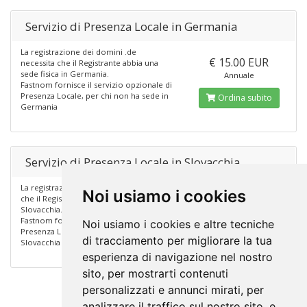
Servizio di Presenza Locale in Germania
La registrazione dei domini .de
€ 15.00 EUR
necessita che il Registrante abbia una
sede fisica in Germania.
Annuale
Fastnom fornisce il servizio opzionale di
Presenza Locale, per chi non ha sede in
Ordina subito
Germania
Servizio di Presenza Locale in Slovacchia
La registrazione dei domini .sk necessita
Noi usiamo i cookies
€ 23.00 EUR
che il Registrante abbia una sede fisica in
Slovacchia.
Annuale
Fastnom fornisce il servizio opzionale di
Noi usiamo i cookies e altre tecniche
Presenza Locale, per chi non ha sede in
Ordina subito
di tracciamento per migliorare la tua
Slovacchia
esperienza di navigazione nel nostro
sito, per mostrarti contenuti
personalizzati e annunci mirati, per
analizzare il traffico sul nostro sito, e