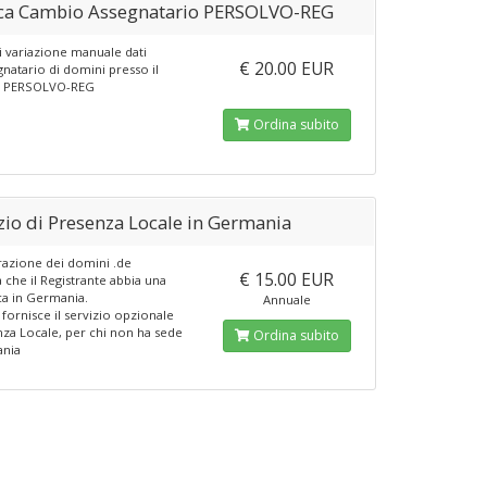
ica Cambio Assegnatario PERSOLVO-REG
di variazione manuale dati
€ 20.00 EUR
gnatario di domini presso il
ar PERSOLVO-REG
Ordina subito
zio di Presenza Locale in Germania
trazione dei domini .de
€ 15.00 EUR
 che il Registrante abbia una
ica in Germania.
Annuale
fornisce il servizio opzionale
nza Locale, per chi non ha sede
Ordina subito
ania