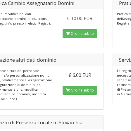
tica Cambio Assegnatario Domini
Prat
 di modifica dei dati
Pratica 
€ 10.00 EUR
testatario domini .it, .eu, .com,
dell'asse
rg, .info presso i relativi Registri.
Registr
Ordina subito
azione altri dati dominio
Servi
ione a cura del personale
La regis
€ 6.00 EUR
m e/o personalizzazione non di
necessita
, relativamente alla registrazione
sede fis
igurazione di dominio (es.
Fastnom 
 manuale dns, modifica
di Prese
Ordina subito
to tecnico dominio, modifica
in Germ
 DNS, ecc.)
izio di Presenza Locale in Slovacchia