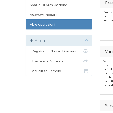
Pra
Spazio Di Archiviazione
Pratica
AsterSwitchboard
dell'in
.net, .o
Altre operazioni
Azioni
Vari
Registra un Nuovo Dominio
Trasferisci Dominio
Variaz
Fastno
default
Visualizza Carrello
o conf
cambio
contat
record
Serv