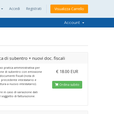
o
Accedi
Registrati
Visualizza Carrello
Account
ca di subentro + nuovi doc. fiscali
sso pratica amministrativa per
€ 18.00 EUR
ne di subentro con emissione
documenti fiscali (nota di
a precedente intestatario e
ttura a nuovo intestatario).
Ordina subito
e in caso di variazione dati
el soggetto di fatturazione.