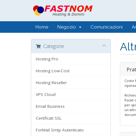
Home
Negozio
Comunicazioni
A
Alt
Categorie
Hosting Pro
Pra
Hosting Low-Cost
Costo f
Hosting Reseller
operaz
VPS Cloud
Richied
fiscali
per spo
Email Business
un altr
documen
Certificati SSL
ForMail Smtp Autenticato