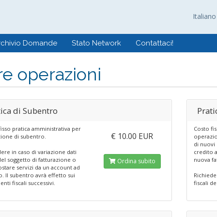
Italian
rchivio Domande
Stato Network
Contattaci!
re operazioni
tica di Subentro
Prati
isso pratica amministrativa per
Costo fi
€ 10.00 EUR
ione di subentro.
operazio
di nuovi 
ere in caso di variazione dati
credito 
 del soggetto di fatturazione o
nuova fa
Ordina subito
stare servizi da un account ad
o. Il subentro avrà effetto sui
Richieder
ti fiscali successivi.
fiscali d