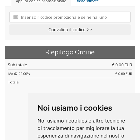
Applica codice promozionale
tasse stimate
Convalida il codice >>
Riepilogo Ordine
Sub totale
€ 0.00 EUR
IVA @ 22.00%
€ 0.00 EUR
Totale
€ 0.00 EUR
Totale ordine al netto delle spese di gestione incassi
Noi usiamo i cookies
Noi usiamo i cookies e altre tecniche
Checkout
di tracciamento per migliorare la tua
esperienza di navigazione nel nostro
Continua gli acquisti