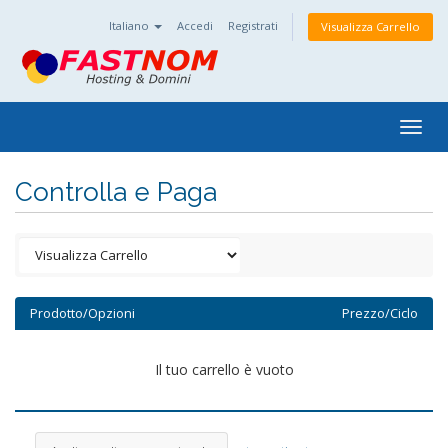
Italiano
Accedi
Registrati
Visualizza Carrello
Togg
navig
Controlla e Paga
Prodotto/Opzioni
Prezzo/Ciclo
Il tuo carrello è vuoto