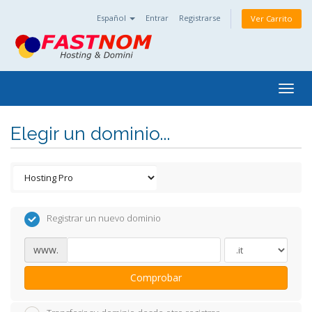
Español
Entrar
Registrarse
Ver Carrito
Togg
navig
Elegir un dominio...
Registrar un nuevo dominio
www.
Comprobar