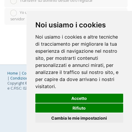
Transferir su dominio desde otro registrar
Yo usaré mi propio dominio y modificaré los nombres del
servidor
Noi usiamo i cookies
Noi usiamo i cookies e altre tecniche
di tracciamento per migliorare la tua
esperienza di navigazione nel nostro
sito, per mostrarti contenuti
personalizzati e annunci mirati, per
analizzare il traffico sul nostro sito, e
Home
|
Company
|
Listino Prezzi
|
Pagamenti
|
SLA
|
Privacy
|
Condizioni Generali
|
Fatturazione Elettronica
|
Mappa
per capire da dove arrivano i nostri
Copyright © 2026 FastNom Planetel S.p.A. - Divisione .Cloud - P.IVA
visitatori.
e C.FISC: 02831630161
Accetto
Rifiuto
Cambia le mie impostazioni