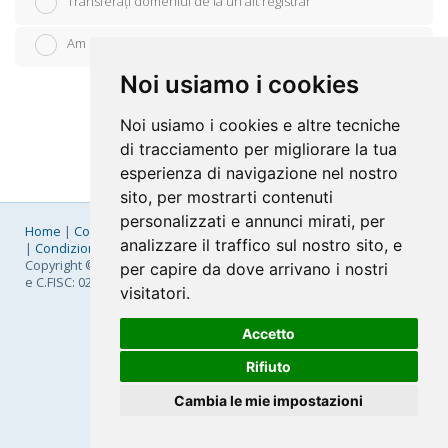
Transferați domeniul de la un alt registrar
Am domeniul meu (voi actualiza nameserverele)
Noi usiamo i cookies
Noi usiamo i cookies e altre tecniche
di tracciamento per migliorare la tua
esperienza di navigazione nel nostro
sito, per mostrarti contenuti
personalizzati e annunci mirati, per
Home
|
Company
|
Listino Prezzi
|
Pagamenti
|
SLA
|
Privacy
analizzare il traffico sul nostro sito, e
|
Condizioni Generali
|
Fatturazione Elettronica
|
Mappa
Copyright © 2026 FastNom Planetel S.p.A. - Divisione .Cloud - P.IVA
per capire da dove arrivano i nostri
e C.FISC: 02831630161
visitatori.
Accetto
Rifiuto
Cambia le mie impostazioni