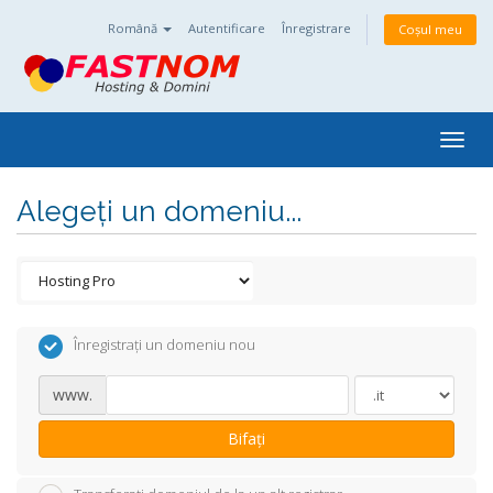
Română
Autentificare
Înregistrare
Coșul meu
Togg
navig
Alegeți un domeniu...
Înregistrați un domeniu nou
www.
Bifați