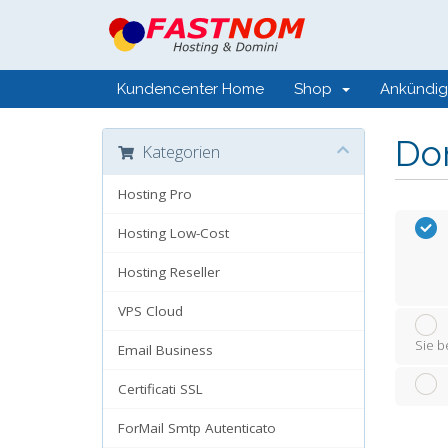
Kundencenter Home
Shop
Ankündi
Do
Kategorien
Hosting Pro
Hosting Low-Cost
Hosting Reseller
VPS Cloud
Sie b
Email Business
Certificati SSL
ForMail Smtp Autenticato