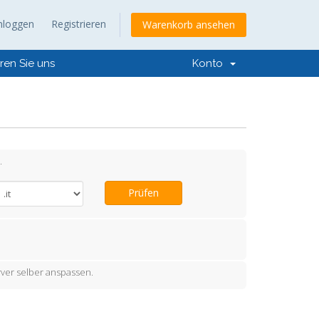
nloggen
Registrieren
Warenkorb ansehen
ren Sie uns
Konto
.
Prüfen
ver selber anspassen.