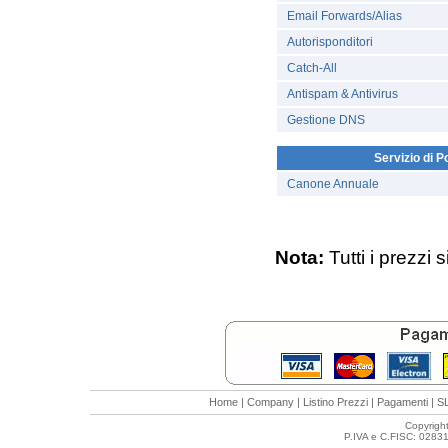
Email Forwards/Alias
Autorisponditori
Catch-All
Antispam & Antivirus
Gestione DNS
Servizio di 
Canone Annuale
Nota:
Tutti i prezzi 
Home
|
Company
|
Listino Prezzi
|
Pagamenti
|
S
Copyrigh
P.IVA e C.FISC: 0283