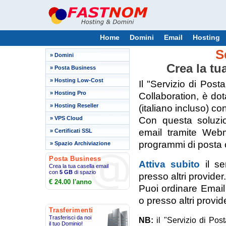
Home
Domini
Email
Hosting
S
»
Domini
Crea la tu
»
Posta Business
»
Hosting Low-Cost
Il "Servizio di Pos
»
Hosting Pro
Collaboration, è do
»
Hosting Reseller
(italiano incluso) con
»
VPS Cloud
Con questa soluzio
email tramite Web
»
Certificati SSL
programmi di posta
»
Spazio Archiviazione
Posta Business
Attiva subito
il se
Crea la tua casella email
con
5 GB
di spazio
presso altri provider.
€ 24.00 l'anno
Puoi ordinare Emai
o presso altri provid
Trasferimenti
Trasferisci da noi
NB:
il "Servizio di Pos
il tuo Dominio!