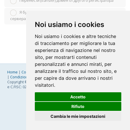
Перенести (transfer) домен от другого регистратора
Я буду использовать свой домен и обновлю его name-
сервера
Noi usiamo i cookies
Noi usiamo i cookies e altre tecniche
di tracciamento per migliorare la tua
esperienza di navigazione nel nostro
sito, per mostrarti contenuti
personalizzati e annunci mirati, per
analizzare il traffico sul nostro sito, e
Home
|
Company
|
Listino Prezzi
|
Pagamenti
|
SLA
|
Privacy
|
Condizioni Generali
|
Fatturazione Elettronica
|
Mappa
per capire da dove arrivano i nostri
Copyright © 2026 FastNom Planetel S.p.A. - Divisione .Cloud - P.IVA
visitatori.
e C.FISC: 02831630161
Accetto
Rifiuto
Cambia le mie impostazioni